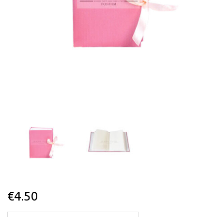
€
4.50