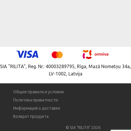
SIA "RILITA", Reg. Nr.: 40003289795, Rīga, Mazā Nometņu 34a,
LV-1002, Latvija
Общие правила и условия
Политика приватности
Информация о доставке
Возврат продукта
© SIA "RILITA" 2026