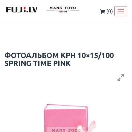
Skip
to
(0)
Toggl
content
naviga
ФОТОАЛЬБОМ KPH 10×15/100
SPRING TIME PINK