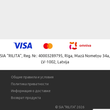
SIA "RILITA", Reg. Nr.: 40003289795, Rīga, Mazā Nometņu 34a,
LV-1002, Latvija
Общие правила и условия
Политика приватности
Информация о доставке
Возврат продукта
© SIA "RILITA" 2026