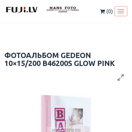
Skip
to
(0)
Toggl
content
naviga
ФОТОАЛЬБОМ GEDEON
10×15/200 B46200S GLOW PINK