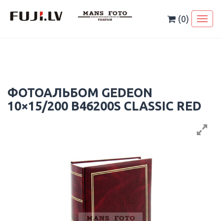
Skip
to
(0)
Toggl
content
naviga
ФОТОАЛЬБОМ GEDEON
10×15/200 B46200S CLASSIC RED