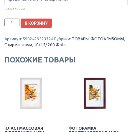
2 в наличии
Количество
В КОРЗИНУ
Фотоальбом
Gedeon
Артикул:
5902429523724
Рубрики:
ТОВАРЫ
,
ФОТОАЛЬБОМЫ
,
10x15/200
С кармашками
,
10x15/ 200 Фoto
b46200s
classic
red
ПОХОЖИЕ ТОВАРЫ
ПЛАСТМАССОВАЯ
ФОТОРАМКА