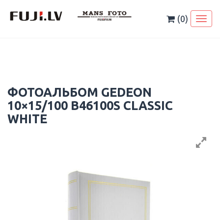
Skip
to
(0)
Toggl
content
naviga
ФОТОАЛЬБОМ GEDEON
10×15/100 B46100S CLASSIC
WHITE