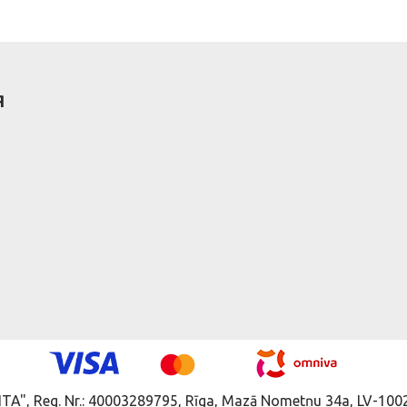
Я
ITA", Reg. Nr.: 40003289795, Rīga, Mazā Nometņu 34a, LV-1002