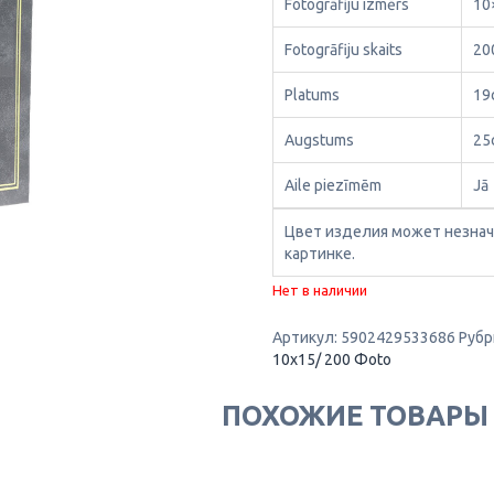
Fotogrāfiju izmērs
10
Fotogrāfiju skaits
20
Platums
19
Augstums
25
Aile piezīmēm
Jā
Цвет изделия может незнач
картинке.
Нет в наличии
Артикул:
5902429533686
Рубр
10x15/ 200 Фoto
ПОХОЖИЕ ТОВАРЫ