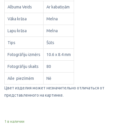
Albuma Veids
Ar kabatiņām
Vāka krāsa
Melna
Lapu krāsa
Melna
Tips
Šūts
Fotogrāfiju izmērs
10.6 x 8.4 mm
Fotogrāfiju skaits
80
Aile piezīmēm
Nē
Цвет изделия может незначительно отличаться от
представленного на картинке.
1 в наличии