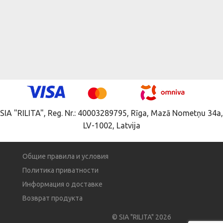
SIA "RILITA", Reg. Nr.: 40003289795, Rīga, Mazā Nometņu 34a,
LV-1002, Latvija
Общие правила и условия
Политика приватности
Информация о доставке
Возврат продукта
© SIA "RILITA" 2026