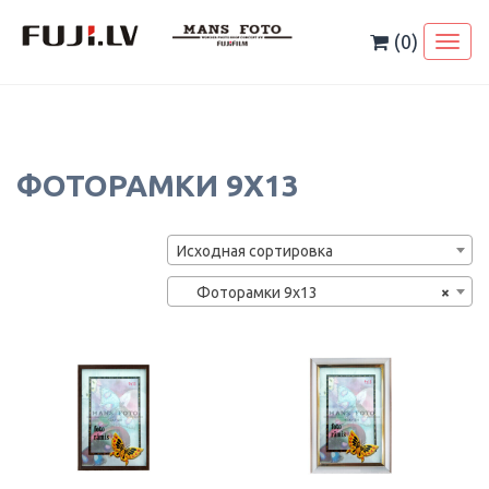
Skip
to
(0)
Toggl
content
naviga
ФОТОРАМКИ 9Х13
Исходная сортировка
Фоторамки 9х13
×